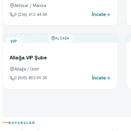
Akhisar / Manisa
İncele
0 (236) 412 44 88
ALIAĞA
VIP
Aliağa VIP Şube
Aliağa / İzmir
İncele
0 (505) 853 99 35
DUYURULAR