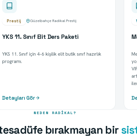
Prestij
Güzelbahçe Radikal Prestij
YKS 11. Sınıf Elit Ders Paketi
M
YKS 11. Sınıf için 4-6 kişilik elit butik sınıf hazırlık
Me
programı.
yo
VI
ar
il
Detayları Gör
De
NEDEN RADIKAL?
 tesadüfe bırakmayan bir
si