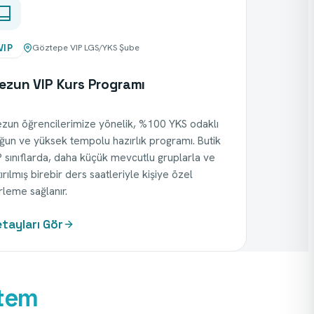
VIP
Göztepe VIP LGS/YKS Şube
ezun VIP Kurs Programı
zun öğrencilerimize yönelik, %100 YKS odaklı
ğun ve yüksek tempolu hazırlık programı. Butik
P sınıflarda, daha küçük mevcutlu gruplarla ve
tırılmış birebir ders saatleriyle kişiye özel
erleme sağlanır.
tayları Gör
stem