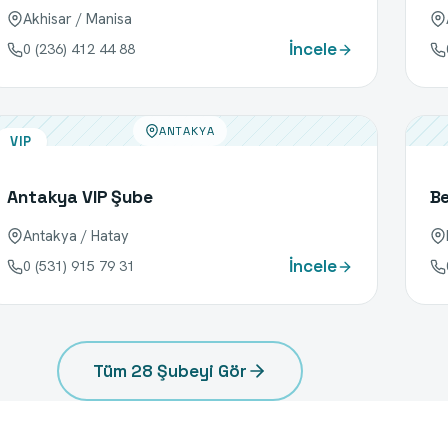
Akhisar / Manisa
İncele
0 (236) 412 44 88
ANTAKYA
VIP
Antakya VIP Şube
B
Antakya / Hatay
İncele
0 (531) 915 79 31
Tüm
28
Şubeyi Gör