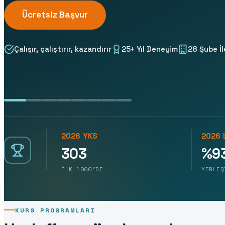
Ücretsiz Başvur
Çalışır, çalıştırır, kazandırır
25+ Yıl Deneyim
28
Şube İl
2026 YKS
2026 
303
%93
İLK 1000'DE
YERLEŞ
KURS PROGRAMLARI