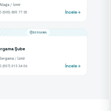
Aliağa / İzmir
İncele
0 (505) 855 77 35
BERGAMA
ergama Şube
Bergama / İzmir
İncele
0 (507) 013 34 06