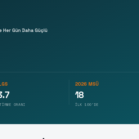
e Her Gün Daha Güçlü
LGS
2026 MSÜ
.7
18
TIRME ORANI
İLK 100'DE