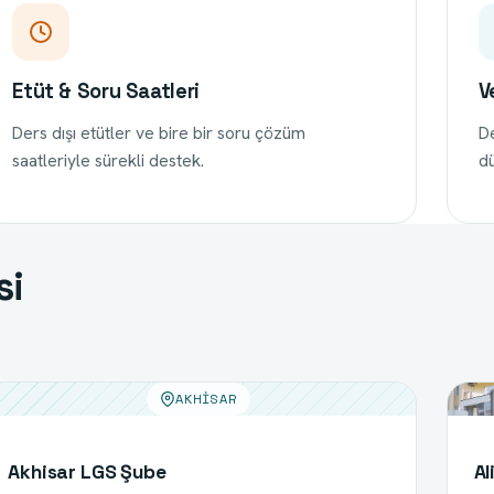
Etüt & Soru Saatleri
V
Ders dışı etütler ve bire bir soru çözüm
De
saatleriyle sürekli destek.
dü
si
AKHISAR
Akhisar LGS Şube
Al