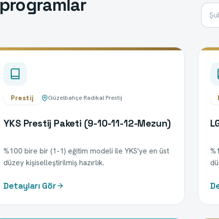
 programlar
Şu
Prestij
Güzelbahçe Radikal Prestij
YKS Prestij Paketi (9-10-11-12-Mezun)
LG
%100 bire bir (1-1) eğitim modeli ile YKS'ye en üst
%1
düzey kişiselleştirilmiş hazırlık.
düz
Detayları Gör
De