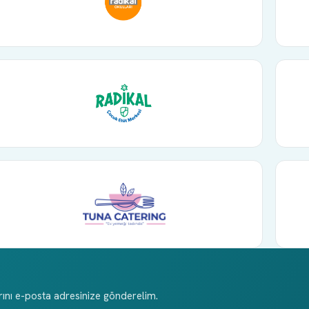
rını e-posta adresinize gönderelim.