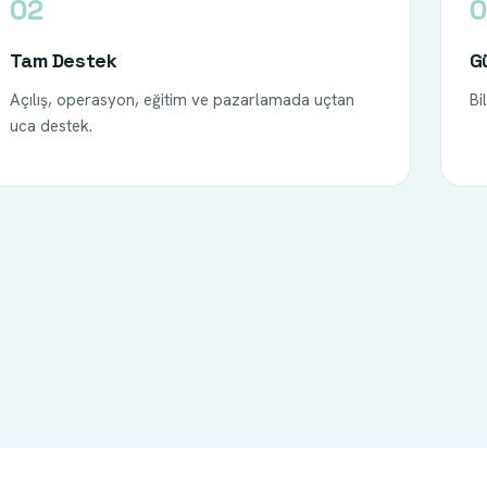
02
0
Tam Destek
G
Açılış, operasyon, eğitim ve pazarlamada uçtan
Bi
uca destek.