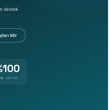
am destek
jları Gör
%100
AM DESTEK