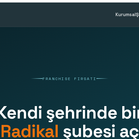
Kurumsal
Ş
FRANCHISE FIRSATI
Kendi şehrinde bi
Radikal
şubesi aç