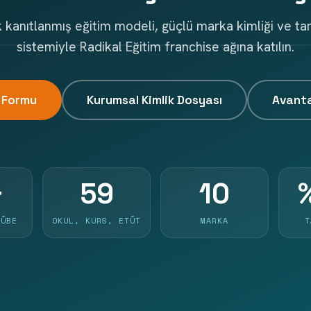
ık kanıtlanmış eğitim modeli, güçlü marka kimliği ve t
sistemiyle Radikal Eğitim franchise ağına katılın.
 Formu
Kurumsal Kimlik Dosyası
Avanta
+
59
10
RÜBE
OKUL, KURS, ETÜT
MARKA
T