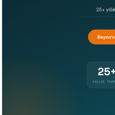
25+ yıll
Başvuru
25
YILLIK TEC