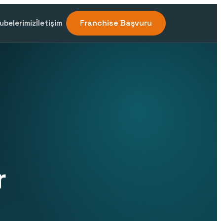
Franchise Başvuru
ubelerimiz
İletişim
r