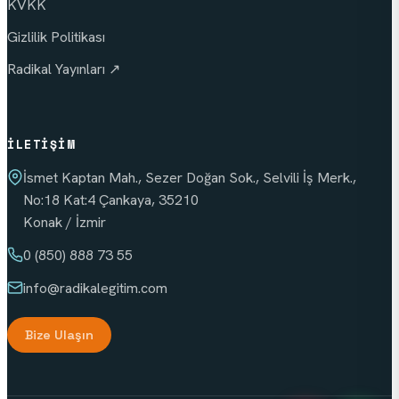
KVKK
Gizlilik Politikası
Radikal Yayınları ↗
İLETIŞIM
İsmet Kaptan Mah., Sezer Doğan Sok., Selvili İş Merk.,
No:18 Kat:4 Çankaya, 35210
Konak / İzmir
0 (850) 888 73 55
info
@radikalegitim.com
Bize Ulaşın