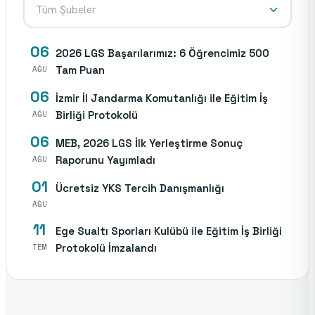
Tüm Şubeler
06
2026 LGS Başarılarımız: 6 Öğrencimiz 500
AĞU
Tam Puan
06
İzmir İl Jandarma Komutanlığı ile Eğitim İş
AĞU
Birliği Protokolü
06
MEB, 2026 LGS İlk Yerleştirme Sonuç
AĞU
Raporunu Yayımladı
01
Ücretsiz YKS Tercih Danışmanlığı
AĞU
11
Ege Sualtı Sporları Kulübü ile Eğitim İş Birliği
TEM
Protokolü İmzalandı