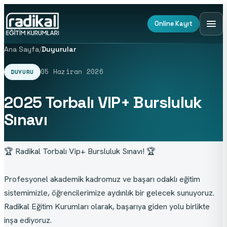
Online Kayıt
Ana Sayfa
/
Duyurular
05 Haziran 2026
DUYURU
2025 Torbalı VIP+ Bursluluk
Sınavı
🏆 Radikal Torbalı Vip+ Bursluluk Sınavı! 🏆
Profesyonel akademik kadromuz ve başarı odaklı eğitim 
sistemimizle, öğrencilerimize aydınlık bir gelecek sunuyoruz. 
Radikal Eğitim Kurumları olarak, başarıya giden yolu birlikte 
inşa ediyoruz.