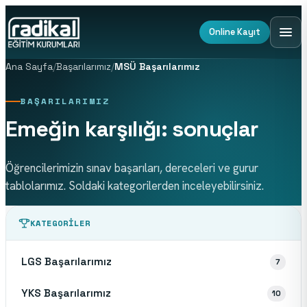
Online Kayıt
Ana Sayfa
/
Başarılarımız
/
MSÜ Başarılarımız
BAŞARILARIMIZ
Emeğin karşılığı: sonuçlar
Öğrencilerimizin sınav başarıları, dereceleri ve gurur
tablolarımız. Soldaki kategorilerden inceleyebilirsiniz.
KATEGORILER
LGS Başarılarımız
7
YKS Başarılarımız
10