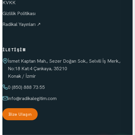
KVKK
Gizlilik Politikası
Radikal Yayınları ↗
İLETIŞIM
İsmet Kaptan Mah., Sezer Doğan Sok., Selvili İş Merk.,
No:18 Kat:4 Çankaya, 35210
Konak / İzmir
0 (850) 888 73 55
info
@radikalegitim.com
Bize Ulaşın