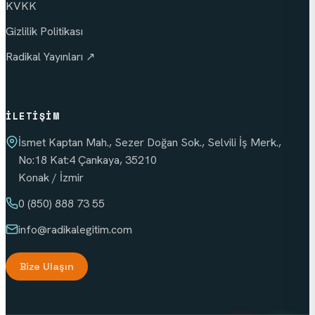
KVKK
Gizlilik Politikası
Radikal Yayınları ↗
İLETIŞIM
İsmet Kaptan Mah., Sezer Doğan Sok., Selvili İş Merk.,
No:18 Kat:4 Çankaya, 35210
Konak / İzmir
0 (850) 888 73 55
info
@radikalegitim.com
Bize Ulaşın