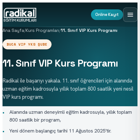
Online Kayıt
Ana Sayfa
/
Kurs Programları
/
11. Sınıf VIP Kurs Programı
BUCA VIP YKS ŞUBE
11. Sınıf VIP Kurs Programı
Radikal ile başarıyı yakala. 11. sınıf öğrencileri için alanında
uzman eğitim kadrosuyla yıllık toplam 800 saatlik yeni nesil
VIP kurs programı.
Alanında uzman deneyimli eğitim kadrosuyla, yıllık toplam
•
800 saatlik bir program,
Yeni dönem başlangıç tarihi 11 Ağustos 2025'tir.
•