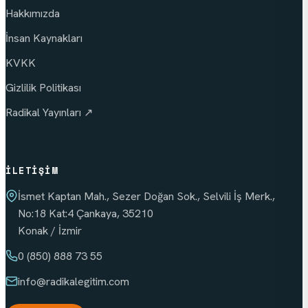
Hakkımızda
İnsan Kaynakları
KVKK
Gizlilik Politikası
Radikal Yayınları ↗
İLETIŞIM
İsmet Kaptan Mah., Sezer Doğan Sok., Selvili İş Merk.,
No:18 Kat:4 Çankaya, 35210
Konak / İzmir
0 (850) 888 73 55
info
@radikalegitim.com