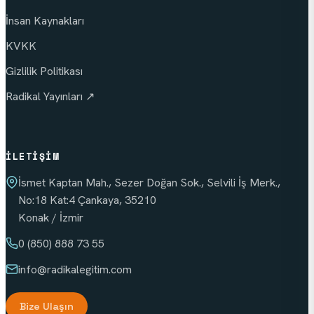
İnsan Kaynakları
KVKK
Gizlilik Politikası
Radikal Yayınları ↗
İLETIŞIM
İsmet Kaptan Mah., Sezer Doğan Sok., Selvili İş Merk.,
No:18 Kat:4 Çankaya, 35210
Konak / İzmir
0 (850) 888 73 55
info
@radikalegitim.com
Bize Ulaşın