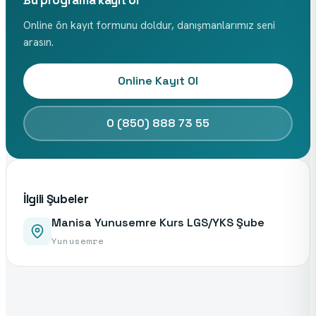
Bu programa kayıt ol
Online ön kayıt formunu doldur, danışmanlarımız seni
arasın.
Online Kayıt Ol
0 (850) 888 73 55
İlgili Şubeler
Manisa Yunusemre Kurs LGS/YKS Şube
Yunusemre