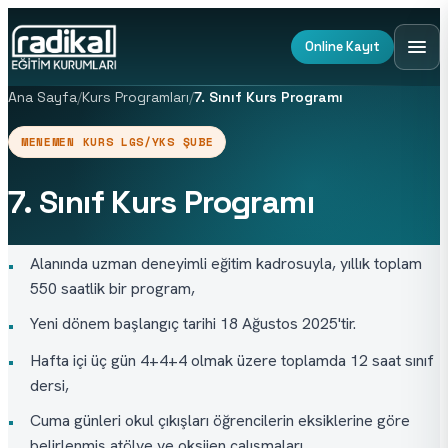
Online Kayıt
Ana Sayfa
/
Kurs Programları
/
7. Sınıf Kurs Programı
MENEMEN KURS LGS/YKS ŞUBE
7. Sınıf Kurs Programı
Alanında uzman deneyimli eğitim kadrosuyla, yıllık toplam
•
550 saatlik bir program,
Yeni dönem başlangıç tarihi 18 Ağustos 2025'tir.
•
Hafta içi üç gün 4+4+4 olmak üzere toplamda 12 saat sınıf
•
dersi,
Cuma günleri okul çıkışları öğrencilerin eksiklerine göre
•
belirlenmiş atölye ve oksijen çalışmaları,