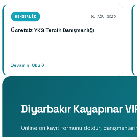
REHBERLIK
01
AĞU
2026
Ücretsiz YKS Tercih Danışmanlığı
Devamını Oku
Diyarbakır Kayapınar V
Online ön kayıt formunu doldur, danışmanlarım