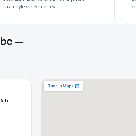
saatleriyle sürekli destek.
dü
ube
—
Altı