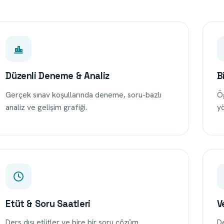
Düzenli Deneme & Analiz
B
Gerçek sınav koşullarında deneme, soru-bazlı
Öğ
analiz ve gelişim grafiği.
yö
Etüt & Soru Saatleri
V
Ders dışı etütler ve bire bir soru çözüm
De