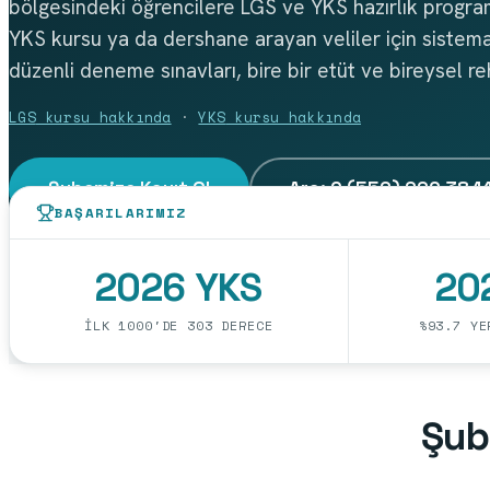
bölgesindeki öğrencilere LGS ve YKS hazırlık program
YKS kursu ya da dershane arayan veliler için sistema
düzenli deneme sınavları, bire bir etüt ve bireysel re
LGS
kursu hakkında
·
YKS
kursu hakkında
Şubemize Kayıt Ol
Ara:
0 (552) 990 38 1
BAŞARILARIMIZ
2026 YKS
20
İLK 1000'DE 303 DERECE
%93.7 YE
Şub