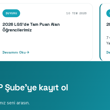
DUYURU
10
TEM
2026
2026 LGS'de Tam Puan Alan
2
Öğrencilerimiz
7 
Ya
Devamını Oku
D
IP Şube'ye
kayıt ol
ız seni arasın.