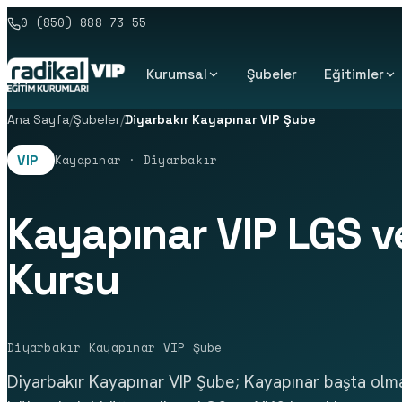
0 (850) 888 73 55
Kurumsal
Şubeler
Eğitimler
Ana Sayfa
/
Şubeler
/
Diyarbakır Kayapınar VIP Şube
Kayapınar · Diyarbakır
VIP
Kayapınar VIP LGS v
Kursu
Diyarbakır Kayapınar VIP Şube
Diyarbakır Kayapınar VIP Şube; Kayapınar başta olm