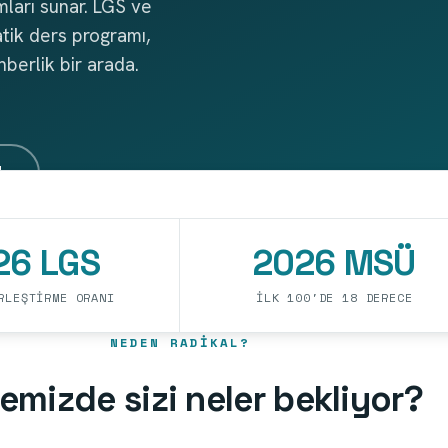
ları sunar. LGS ve
tik ders programı,
hberlik bir arada.
4
26 LGS
2026 MSÜ
RLEŞTIRME ORANI
İLK 100'DE 18 DERECE
NEDEN RADIKAL?
emizde sizi neler bekliyor?