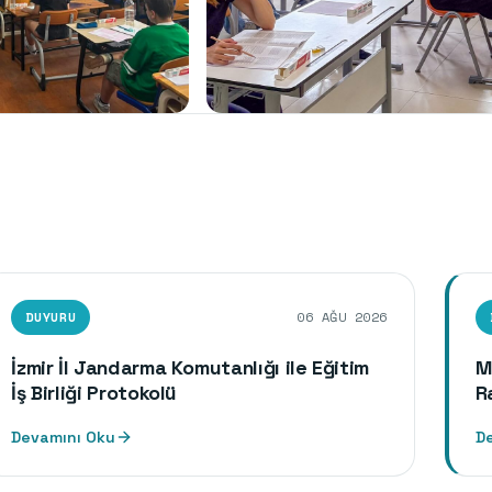
Sınavlarımız
TYT Son Prova Sınavlarımız
DUYURU
06
AĞU
2026
İzmir İl Jandarma Komutanlığı ile Eğitim
M
İş Birliği Protokolü
R
Devamını Oku
D