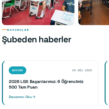
DUYURULAR
LGS - TYT Yaz Kampımız Başladı!
LGS Son Prova 
Şubeden haberler
DUYURU
06
AĞU
2026
2026 LGS Başarılarımız: 6 Öğrencimiz
500 Tam Puan
Devamını Oku