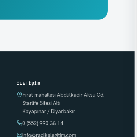
İLETIŞIM
Fırat mahallesi Abdülkadir Aksu Cd.
Starlife Sitesi Altı
Kayapınar / Diyarbakır
0 (552) 990 38 14
info
@radikalegitim.com