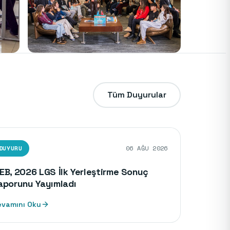
2026 RADİKAMP
Tüm Duyurular
DUYURU
06
AĞU
2026
EB, 2026 LGS İlk Yerleştirme Sonuç
aporunu Yayımladı
evamını Oku