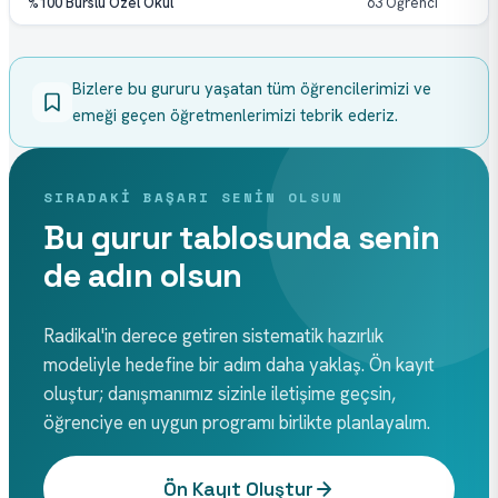
%100 Burslu Özel Okul
63 Öğrenci
Bizlere bu gururu yaşatan tüm öğrencilerimizi ve 
emeği geçen öğretmenlerimizi tebrik ederiz.
SIRADAKI BAŞARI SENIN OLSUN
Bu gurur tablosunda senin
de adın olsun
Radikal'in derece getiren sistematik hazırlık
modeliyle hedefine bir adım daha yaklaş. Ön kayıt
oluştur; danışmanımız sizinle iletişime geçsin,
öğrenciye en uygun programı birlikte planlayalım.
Ön Kayıt Oluştur