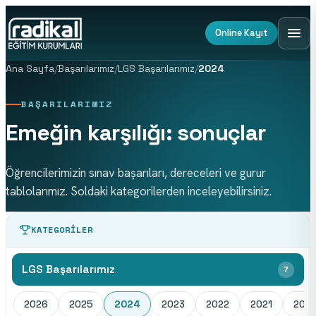
Online Kayıt
Ana Sayfa
/
Başarılarımız
/
LGS Başarılarımız
/
2024
BAŞARILARIMIZ
Emeğin karşılığı: sonuçlar
Öğrencilerimizin sınav başarıları, dereceleri ve gurur
tablolarımız. Soldaki kategorilerden inceleyebilirsiniz.
KATEGORILER
LGS Başarılarımız
7
2026
2025
2024
2023
2022
2021
202