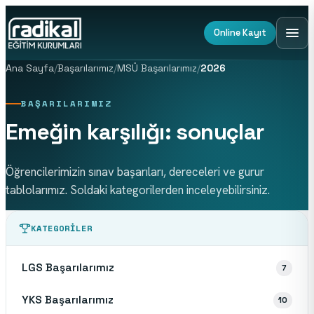
Online Kayıt
Ana Sayfa
/
Başarılarımız
/
MSÜ Başarılarımız
/
2026
BAŞARILARIMIZ
Emeğin karşılığı: sonuçlar
Öğrencilerimizin sınav başarıları, dereceleri ve gurur
tablolarımız. Soldaki kategorilerden inceleyebilirsiniz.
KATEGORILER
LGS Başarılarımız
7
YKS Başarılarımız
10