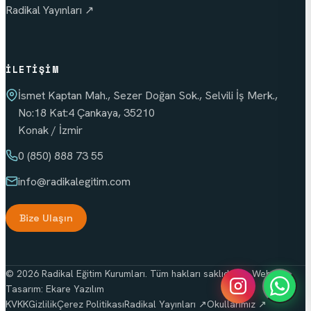
Radikal Yayınları ↗
İLETIŞIM
İsmet Kaptan Mah., Sezer Doğan Sok., Selvili İş Merk.,
No:18 Kat:4 Çankaya, 35210
Konak / İzmir
0 (850) 888 73 55
info
@radikalegitim.com
Bize Ulaşın
© 2026 Radikal Eğitim Kurumları. Tüm hakları saklıdır. — Web
Tasarım:
Ekare Yazılım
KVKK
Gizlilik
Çerez Politikası
Radikal Yayınları ↗
Okullarımız ↗