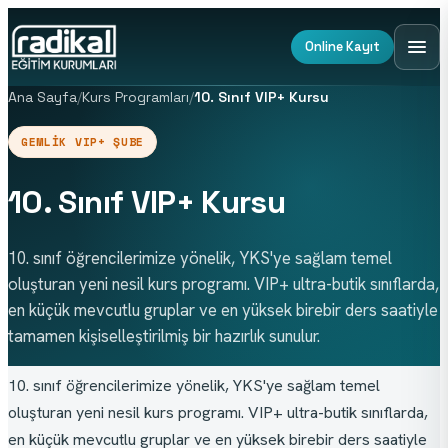
Online Kayıt
Ana Sayfa
/
Kurs Programları
/
10. Sınıf VIP+ Kursu
GEMLIK VIP+ ŞUBE
10. Sınıf VIP+ Kursu
10. sınıf öğrencilerimize yönelik, YKS'ye sağlam temel
oluşturan yeni nesil kurs programı. VIP+ ultra-butik sınıflarda,
en küçük mevcutlu gruplar ve en yüksek birebir ders saatiyle
tamamen kişiselleştirilmiş bir hazırlık sunulur.
10. sınıf öğrencilerimize yönelik, YKS'ye sağlam temel 
oluşturan yeni nesil kurs programı. VIP+ ultra-butik sınıflarda, 
en küçük mevcutlu gruplar ve en yüksek birebir ders saatiyle 