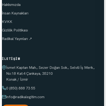
Hakkımızda
İnsan Kaynakları
KVKK
Gizlilik Politikası
Radikal Yayınları ↗
İLETIŞIM
İsmet Kaptan Mah., Sezer Doğan Sok., Selvili İş Merk.,
No:18 Kat:4 Çankaya, 35210
Konak / İzmir
0 (850) 888 73 55
info
@radikalegitim.com