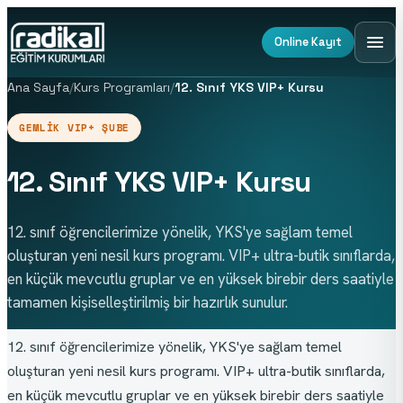
Online Kayıt
Ana Sayfa
/
Kurs Programları
/
12. Sınıf YKS VIP+ Kursu
GEMLIK VIP+ ŞUBE
12. Sınıf YKS VIP+ Kursu
12. sınıf öğrencilerimize yönelik, YKS'ye sağlam temel
oluşturan yeni nesil kurs programı. VIP+ ultra-butik sınıflarda,
en küçük mevcutlu gruplar ve en yüksek birebir ders saatiyle
tamamen kişiselleştirilmiş bir hazırlık sunulur.
12. sınıf öğrencilerimize yönelik, YKS'ye sağlam temel 
oluşturan yeni nesil kurs programı. VIP+ ultra-butik sınıflarda, 
en küçük mevcutlu gruplar ve en yüksek birebir ders saatiyle 