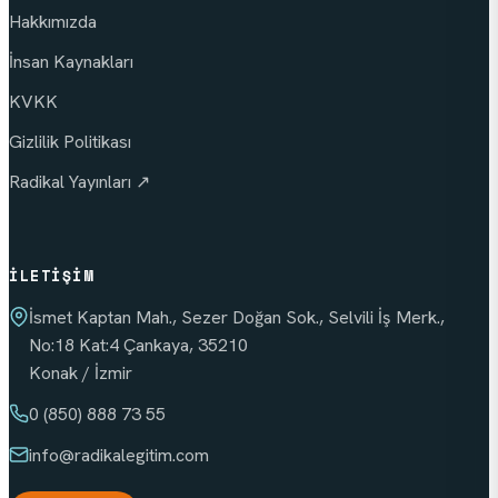
Hakkımızda
İnsan Kaynakları
KVKK
Gizlilik Politikası
Radikal Yayınları ↗
İLETIŞIM
İsmet Kaptan Mah., Sezer Doğan Sok., Selvili İş Merk.,
No:18 Kat:4 Çankaya, 35210
Konak / İzmir
0 (850) 888 73 55
info
@radikalegitim.com