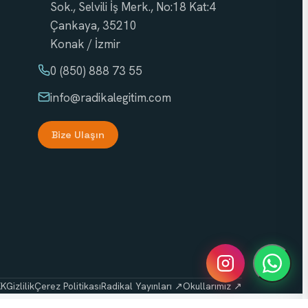
Sok., Selvili İş Merk., No:18 Kat:4
Çankaya, 35210
Konak / İzmir
0 (850) 888 73 55
info
@radikalegitim.com
Bize Ulaşın
KK
Gizlilik
Çerez Politikası
Radikal Yayınları ↗
Okullarımız ↗