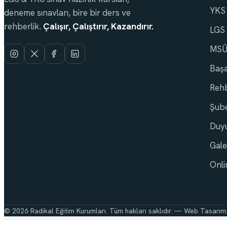
YKS
deneme sınavları, bire bir ders ve
rehberlik.
Çalışır, Çalıştırır, Kazandırır.
LGS
MSÜ 
Başa
Rehb
Şube
Duyu
Gale
Onli
© 2026 Radikal Eğitim Kurumları. Tüm hakları saklıdır. — Web Tasarım