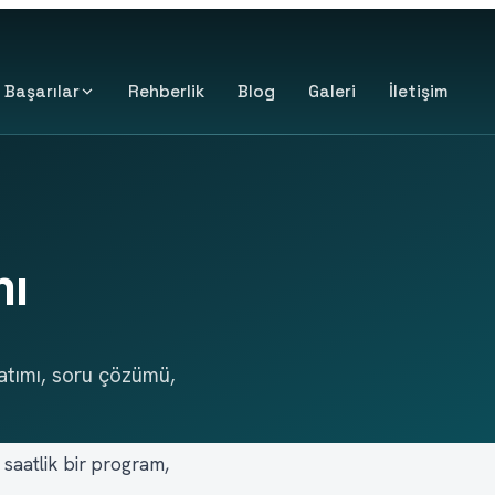
Başarılar
Rehberlik
Blog
Galeri
İletişim
mı
latımı, soru çözümü,
 saatlik bir program,