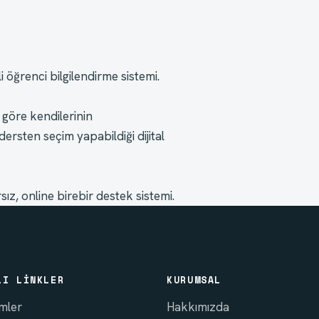
 öğrenci bilgilendirme sistemi.
göre kendilerinin 
rsten seçim yapabildiği dijital 
ız, online birebir destek sistemi.
LI LINKLER
KURUMSAL
imler
Hakkımızda