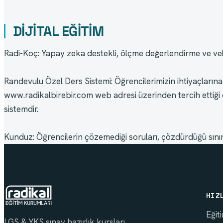
DİJİTAL EĞİTİM
Radi-Koç: Yapay zeka destekli, ölçme değerlendirme ve veli
Randevulu Özel Ders Sistemi: Öğrencilerimizin ihtiyaçlarına 
www.radikalbirebir.com web adresi üzerinden tercih ettiği de
sistemdir.
Kunduz: Öğrencilerin çözemediği soruları, çözdürdüğü sınırs
HIZ
Eğit
LGS & YKS sınav hazırlık kursları,