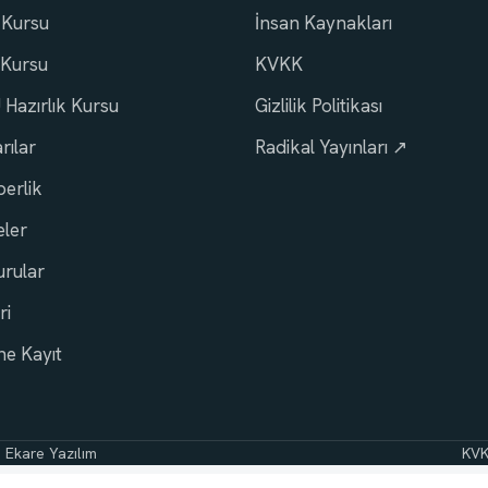
 Kursu
İnsan Kaynakları
 Kursu
KVKK
Hazırlık Kursu
Gizlilik Politikası
rılar
Radikal Yayınları ↗
erlik
ler
rular
ri
ne Kayıt
:
Ekare Yazılım
KV