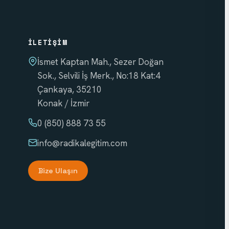
İLETIŞIM
İsmet Kaptan Mah., Sezer Doğan
Sok., Selvili İş Merk., No:18 Kat:4
Çankaya, 35210
Konak / İzmir
0 (850) 888 73 55
info
@radikalegitim.com
Bize Ulaşın