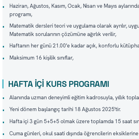
Haziran, Ağustos, Kasım, Ocak, Nisan ve Mayıs ayların
•
programı,
Matematik dersleri teori ve uygulama olarak ayrılır, uyg
•
Matematik sorularının çözümüne ağırlık verilir,
Haftanın her günü 21.00'e kadar açık, konforlu kütüpha
•
Maksimum 16 kişilik sınıflar,
•
HAFTA İÇİ KURS PROGRAMI
Alanında uzman deneyimli eğitim kadrosuyla, yıllık topl
•
Yeni dönem başlangıç tarihi 18 Ağustos 2025'tir.
•
Hafta içi 3 gün 5+5+5 olmak üzere toplamda 15 saat sını
•
Cuma günleri, okul saati dışında öğrencilerin eksiklerine
•