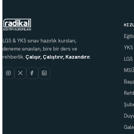
HIZ
Eğit
LGS & YKS sınav hazırlık kursları,
YKS
deneme sınavları, bire bir ders ve
rehberlik.
Çalışır, Çalıştırır, Kazandırır.
LGS
MSÜ 
Başa
Rehb
Şube
Duyu
Gale