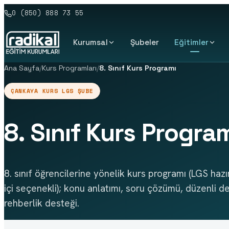
0 (850) 888 73 55
Kurumsal
Şubeler
Eğitimler
Ana Sayfa
/
Kurs Programları
/
8. Sınıf Kurs Programı
ÇANKAYA KURS LGS ŞUBE
8. Sınıf Kurs Progra
8. sınıf öğrencilerine yönelik kurs programı (LGS hazı
içi seçenekli); konu anlatımı, soru çözümü, düzenli d
rehberlik desteği.