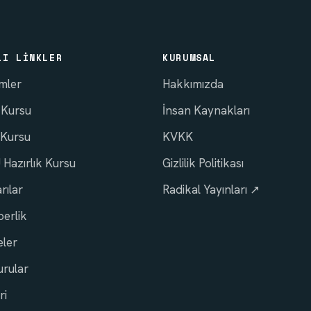
LI LINKLER
KURUMSAL
imler
Hakkımızda
 Kursu
İnsan Kaynakları
 Kursu
KVKK
Hazırlık Kursu
Gizlilik Politikası
rılar
Radikal Yayınları ↗
erlik
ler
rular
ri