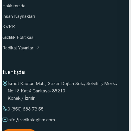
Hakkımızda
İnsan Kaynakları
KVKK
Gizlilik Politikası
Radikal Yayınları ↗
İLETIŞIM
İsmet Kaptan Mah., Sezer Doğan Sok., Selvili İş Merk.,
No:18 Kat:4 Çankaya, 35210
Konak / İzmir
0 (850) 888 73 55
info
@radikalegitim.com