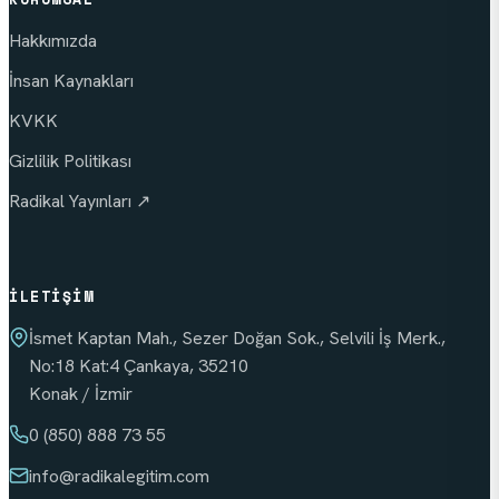
Hakkımızda
İnsan Kaynakları
KVKK
Gizlilik Politikası
Radikal Yayınları ↗
İLETIŞIM
İsmet Kaptan Mah., Sezer Doğan Sok., Selvili İş Merk.,
No:18 Kat:4 Çankaya, 35210
Konak / İzmir
0 (850) 888 73 55
info
@radikalegitim.com