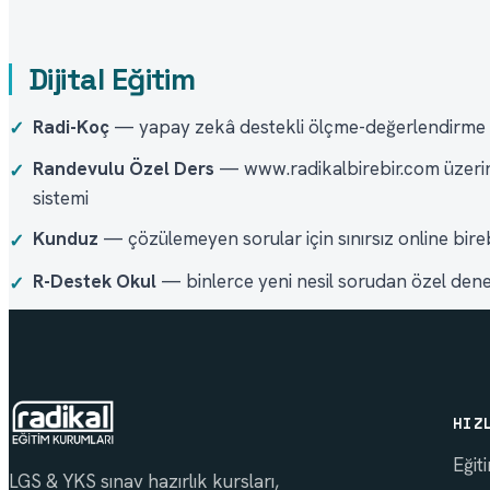
Dijital Eğitim
Radi-Koç
— yapay zekâ destekli ölçme-değerlendirme v
✓
Randevulu Özel Ders
— www.radikalbirebir.com üzerinde
✓
sistemi
Kunduz
— çözülemeyen sorular için sınırsız online bire
✓
R-Destek Okul
— binlerce yeni nesil sorudan özel dene
✓
HIZ
Eğit
LGS & YKS sınav hazırlık kursları,