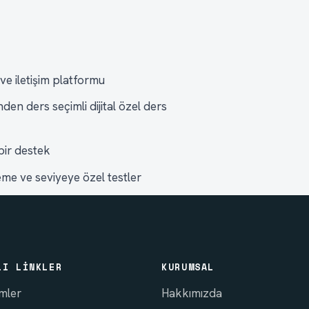
e iletişim platformu
n ders seçimli dijital özel ders
bir destek
me ve seviyeye özel testler
LI LINKLER
KURUMSAL
imler
Hakkımızda