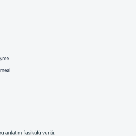
üşme
şmesi
 anlatım fasikülü verilir.