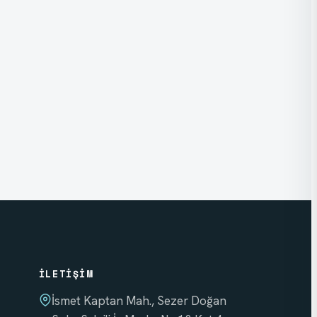
İLETIŞIM
İsmet Kaptan Mah., Sezer Doğan