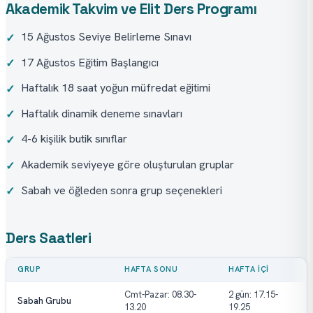
Akademik Takvim ve Elit Ders Programı
15 Ağustos Seviye Belirleme Sınavı
✓
17 Ağustos Eğitim Başlangıcı
✓
Haftalık 18 saat yoğun müfredat eğitimi
✓
Haftalık dinamik deneme sınavları
✓
4-6 kişilik butik sınıflar
✓
Akademik seviyeye göre oluşturulan gruplar
✓
Sabah ve öğleden sonra grup seçenekleri
✓
Ders Saatleri
GRUP
HAFTA SONU
HAFTA İÇI
Cmt-Pazar: 08.30-
2 gün: 17.15-
Sabah Grubu
13.20
19.25