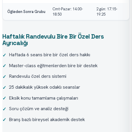
Cmt-Pazar: 14.00-
2 gün: 17.15-
Öğleden Sonra Grubu
18.50
19.25
Haftalık Randevulu Bire Bir Özel Ders
Ayrıcalığı
Haftada 6 seans bire bir özel ders hakkı
✓
Master-class eğitmenlerden bire bir destek
✓
Randevulu özel ders sistemi
✓
25 dakikalık yüksek odaklı seanslar
✓
Eksik konu tamamlama çalışmaları
✓
Soru çözüm ve analiz desteği
✓
Branş bazlı bireysel akademik destek
✓