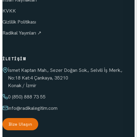
KVKK
Gizlilik Politikası
Radikal Yayınları ↗
İLETIŞIM
İsmet Kaptan Mah., Sezer Doğan Sok., Selvili İş Merk.,
No:18 Kat:4 Çankaya, 35210
Konak / İzmir
0 (850) 888 73 55
info
@radikalegitim.com
Bize Ulaşın