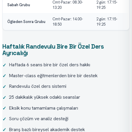
Cmt-Pazar: 08.30-
2 gün: 17.15-
Sabah Grubu
13.20
19.25
Cmt-Pazar: 14.00-
2 gün: 17.15-
Öğleden Sonra Grubu
18.50
19.25
Haftalık Randevulu Bire Bir Özel Ders
Ayrıcalığı
Haftada 6 seans bire bir özel ders hakkı
✓
Master-class eğitmenlerden bire bir destek
✓
Randevulu özel ders sistemi
✓
25 dakikalık yüksek odaklı seanslar
✓
Eksik konu tamamlama çalışmaları
✓
Soru çözüm ve analiz desteği
✓
Branş bazlı bireysel akademik destek
✓