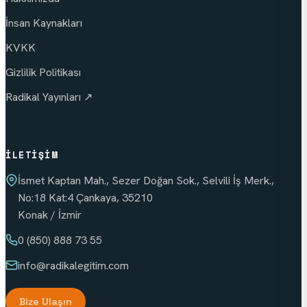
İnsan Kaynakları
KVKK
Gizlilik Politikası
Radikal Yayınları ↗
İLETIŞIM
İsmet Kaptan Mah., Sezer Doğan Sok., Selvili İş Merk.,
No:18 Kat:4 Çankaya, 35210
Konak / İzmir
0 (850) 888 73 55
info
@radikalegitim.com
Bize Ulaşın