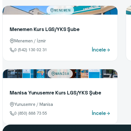
MENEMEN
Menemen Kurs LGS/YKS Şube
Menemen / İzmir
İncele
0 (542) 130 02 31
MANISA
Manisa Yunusemre Kurs LGS/YKS Şube
Yunusemre / Manisa
İncele
0 (850) 888 73 55