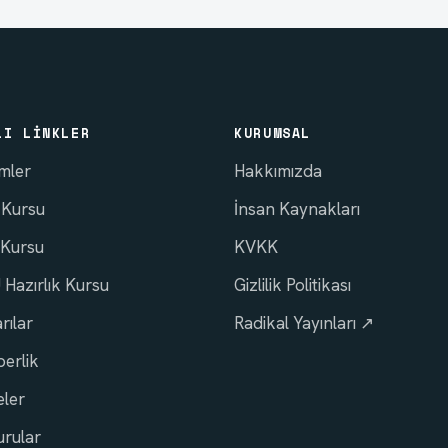
LI LINKLER
KURUMSAL
imler
Hakkımızda
 Kursu
İnsan Kaynakları
 Kursu
KVKK
Hazırlık Kursu
Gizlilik Politikası
rılar
Radikal Yayınları ↗
erlik
ler
rular