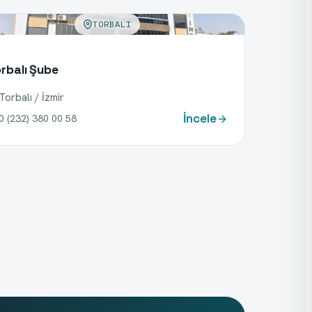
TORBALI
rbalı Şube
Torbalı / İzmir
İncele
0 (232) 380 00 58