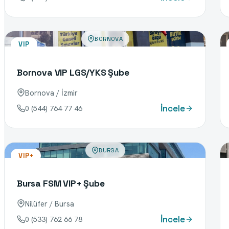
BORNOVA
VIP
Bornova VIP LGS/YKS Şube
Bornova / İzmir
İncele
0 (544) 764 77 46
BURSA
VIP+
Bursa FSM VIP+ Şube
Nilüfer / Bursa
İncele
0 (533) 762 66 78