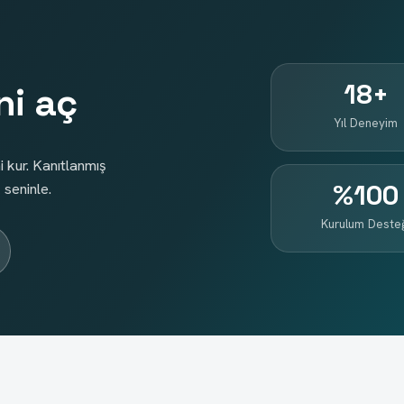
18+
ni aç
Yıl Deneyim
i kur. Kanıtlanmış
%100
 seninle.
Kurulum Deste