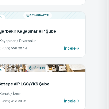
DIYARBAKIR
P
yarbakır Kayapınar VIP Şube
Kayapınar / Diyarbakır
İncele
0 (552) 990 38 14
GÖZTEPE
P
ztepe VIP LGS/YKS Şube
Konak / İzmir
İncele
0 (552) 416 30 31