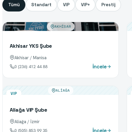
Tümü
Standart
VIP
VIP+
Prestij
AKHISAR
Akhisar YKS Şube
Akhisar / Manisa
İncele
0 (236) 412 44 88
ALIAĞA
VIP
Aliağa VIP Şube
Aliağa / İzmir
İncele
0 (505) 853 99 35