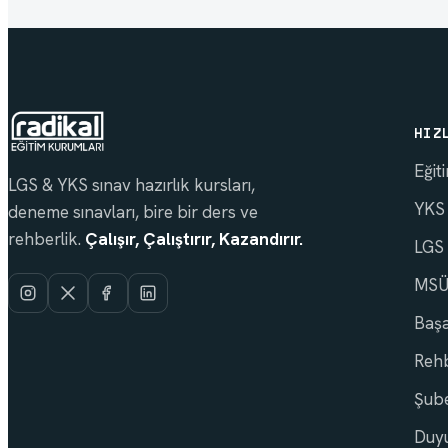
HIZ
Eğit
LGS & YKS sınav hazırlık kursları,
YKS
deneme sınavları, bire bir ders ve
rehberlik.
Çalışır, Çalıştırır, Kazandırır.
LGS
MSÜ 
Başa
Rehb
Şube
Duyu