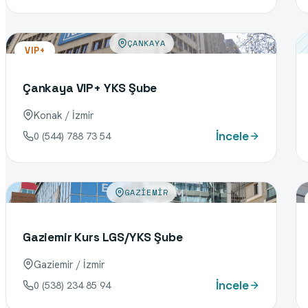
ÇANKAYA
VIP+
Çankaya VIP+ YKS Şube
Konak / İzmir
İncele
0 (544) 788 73 54
GAZIEMIR
Gaziemir Kurs LGS/YKS Şube
Gaziemir / İzmir
İncele
0 (538) 234 85 94