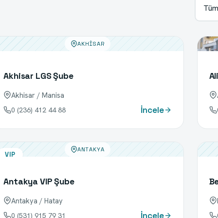
Tüm 
AKHISAR
Akhisar LGS Şube
Al
Akhisar / Manisa
İncele
0 (236) 412 44 88
ANTAKYA
VIP
Antakya VIP Şube
B
Antakya / Hatay
İncele
0 (531) 915 79 31