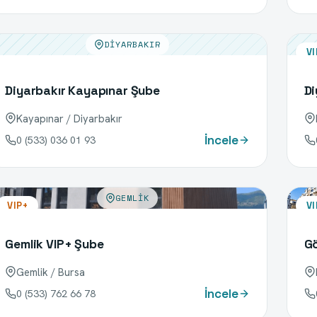
DIYARBAKIR
VI
Diyarbakır Kayapınar Şube
Di
Kayapınar / Diyarbakır
İncele
0 (533) 036 01 93
GEMLIK
VIP+
VI
Gemlik VIP+ Şube
Gö
Gemlik / Bursa
İncele
0 (533) 762 66 78