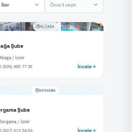
İller
Önce il seçin
ALIAĞA
iağa Şube
Aliağa / İzmir
İncele
0 (505) 855 77 35
BERGAMA
ergama Şube
Bergama / İzmir
İncele
0 (507) 013 34 06