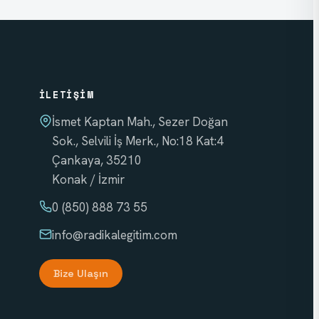
İLETIŞIM
İsmet Kaptan Mah., Sezer Doğan
Sok., Selvili İş Merk., No:18 Kat:4
Çankaya, 35210
Konak / İzmir
0 (850) 888 73 55
info
@radikalegitim.com
Bize Ulaşın