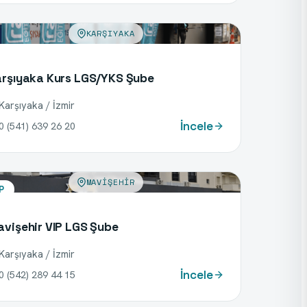
KARŞIYAKA
rşıyaka Kurs LGS/YKS Şube
Karşıyaka / İzmir
İncele
0 (541) 639 26 20
MAVIŞEHIR
P
vişehir VIP LGS Şube
Karşıyaka / İzmir
İncele
0 (542) 289 44 15