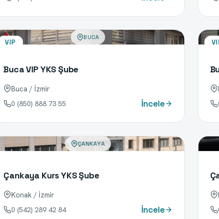
BUCA
VIP
VI
Buca VIP YKS Şube
Bu
Buca / İzmir
İncele
0 (850) 888 73 55
ÇANKAYA
Çankaya Kurs YKS Şube
Ç
Konak / İzmir
İncele
0 (542) 289 42 84