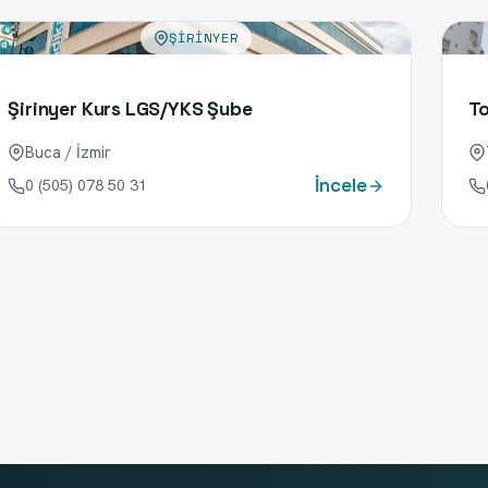
ŞIRINYER
Şirinyer Kurs LGS/YKS Şube
To
Buca / İzmir
İncele
0 (505) 078 50 31