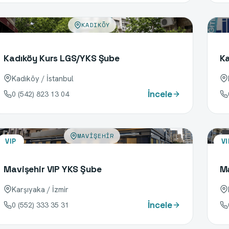
KADIKÖY
Kadıköy Kurs LGS/YKS Şube
Ka
Kadıköy / İstanbul
İncele
0 (542) 823 13 04
MAVIŞEHIR
VIP
VI
Mavişehir VIP YKS Şube
Ma
Karşıyaka / İzmir
İncele
0 (552) 333 35 31