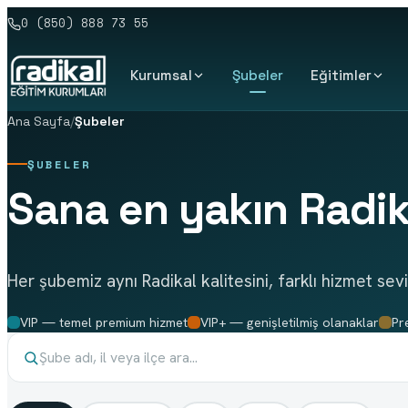
0 (850) 888 73 55
Kurumsal
Şubeler
Eğitimler
Ana Sayfa
/
Şubeler
ŞUBELER
Sana en yakın Radik
Her şubemiz aynı Radikal kalitesini, farklı hizmet sevi
VIP — temel premium hizmet
VIP+ — genişletilmiş olanaklar
Pr