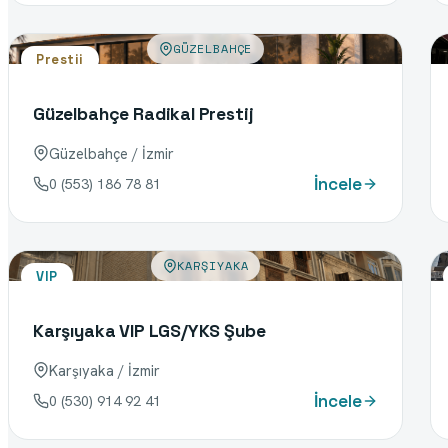
GÜZELBAHÇE
Prestij
Güzelbahçe Radikal Prestij
Güzelbahçe / İzmir
İncele
0 (553) 186 78 81
KARŞIYAKA
VIP
Karşıyaka VIP LGS/YKS Şube
Karşıyaka / İzmir
İncele
0 (530) 914 92 41