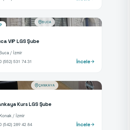
BUCA
P
ca VIP LGS Şube
Buca / İzmir
İncele
0 (552) 531 74 31
ÇANKAYA
ankaya Kurs LGS Şube
Konak / İzmir
İncele
0 (542) 289 42 84